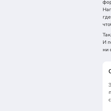
фор
Нап
где
что
Так
И п
ни 