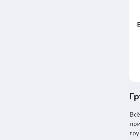
Гр
Всё
при
гру