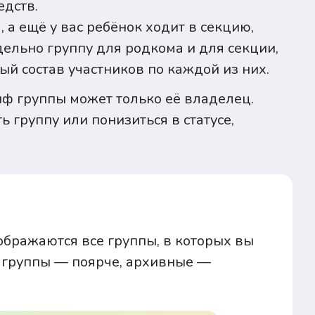
едств.
 а ещё у вас ребёнок ходит в секцию,
дельно группу для родкома и для секции,
й состав участников по каждой из них.
риф группы может только её владелец.
 группу или понизиться в статусе,
тображаются все группы, в которых вы
 группы — поярче, архивные —