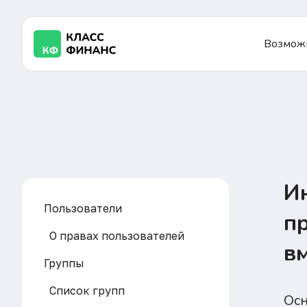
Возмож
Ин
Пользователи
пр
О правах пользователей
вм
Группы
Список групп
Осн