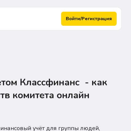
Войти/Регистрация
етом Классфинанс - как
ств комитета онлайн
финансовый учёт для группы людей,